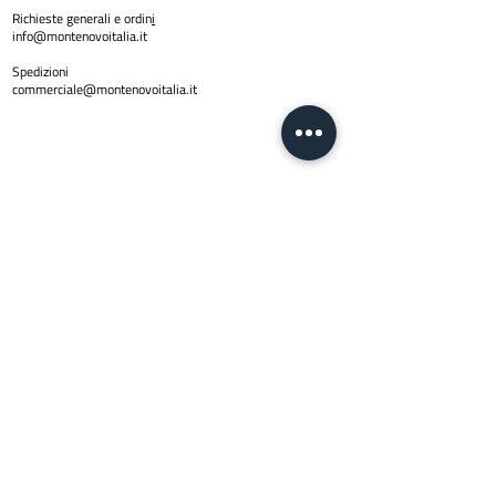
Richieste generali e ordin
i
info@montenovoitalia.it
Spedizioni
commerciale@montenovoitalia.it
Policy
Privacy Policy
Copyright © 2024 Montenovo SRL | PI
01623170436
| Email
info@montenovoitalia.it
Via Montello 3 -20900 Monza (M
I)
Lun - Ven:
8:30 - 13:00 | 14:30 - 17:3
0