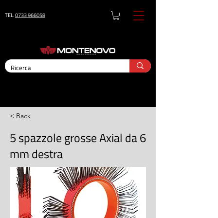
TEL.
0733 966058
< Back
5 spazzole grosse Axial da 6
mm destra