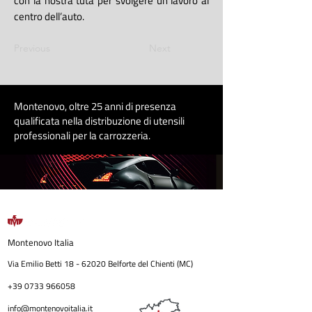
con la nostra tuta per svolgere un lavoro al
centro dell’auto.
Previous
Next
Montenovo, oltre 25 anni di presenza
qualificata nella distribuzione di utensili
professionali per la carrozzeri
a
.
Montenovo
Italia
Via Emilio Betti
18 - 62020
Belforte del Chienti (MC)
+39 0733 966058
info@montenovoitalia.it