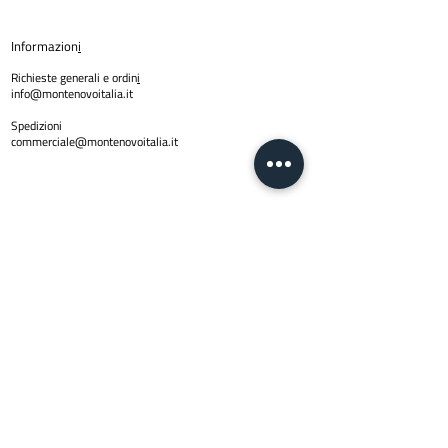
Informazion
i
Richieste generali e ordin
i
info@montenovoitalia.it
Spedizioni
commerciale@montenovoitalia.it
Policy
Privacy Policy
Copyright © 2024 Montenovo SRL | PI
01623170436
| Email
info@montenovoitalia.it
Via Montello 3 -20900 Monza (M
I)