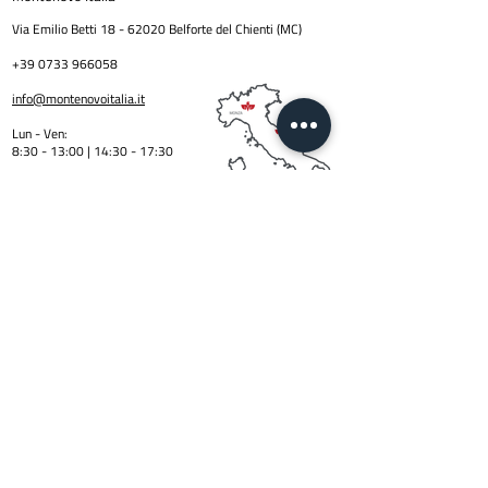
Via Emilio Betti
18 - 62020
Belforte del Chienti (MC)
+39 0733 966058
info@montenovoitalia.it
Lun - Ven:
8:30 - 13:00 | 14:30 - 17:3
0
Informazion
i
Richieste generali e ordin
i
info@montenovoitalia.it
Spedizioni
commerciale@montenovoitalia.it