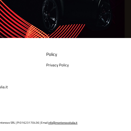
Policy
Privacy Policy
ia.it
ntenovo SRL | PI 01623170436 | Email
info@montenovoitalia.it