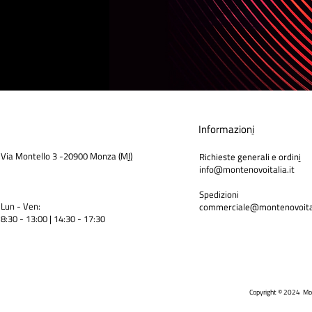
Informazion
i
Via Montello 3 -20900 Monza (M
I)
Richieste generali e ordin
i
info@montenovoitalia.it
Spedizioni
Lun - Ven:
commerciale@montenovoital
8:30 - 13:00 | 14:30 - 17:3
0
Copyright © 2024 Mo