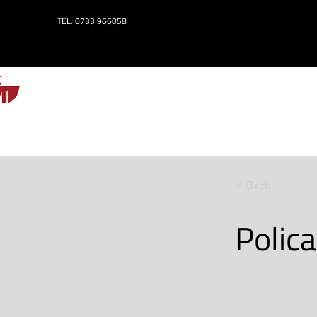
TEL.
0733 966058
HOME
< Back
Polic