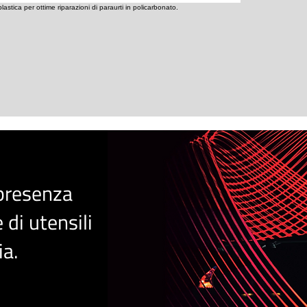
astica per ottime riparazioni di paraurti in policarbonato.
 presenza
 di utensili
i
a
.