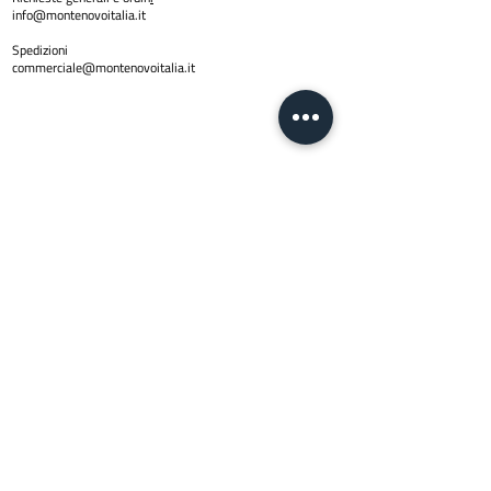
info@montenovoitalia.it
Spedizioni
commerciale@montenovoitalia.it
Policy
Privacy Policy
Copyright © 2024 Montenovo SRL | PI
01623170436
| Email
info@montenovoitalia.it
Via Montello 3 -20900 Monza (M
I)
Lun - Ven:
8:30 - 13:00 | 14:30 - 17:3
0