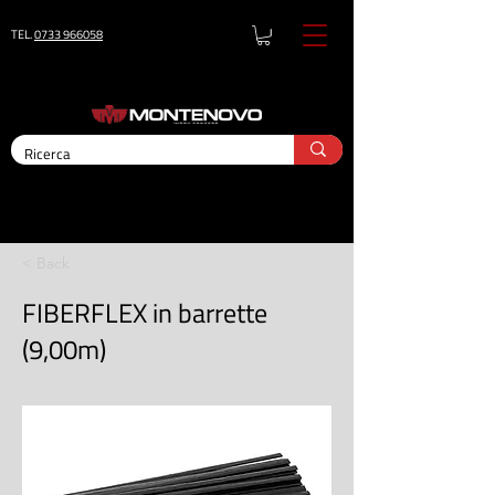
TEL.
0733 966058
< Back
FIBERFLEX in barrette
(9,00m)