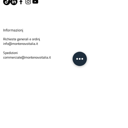
Informazion
i
Richieste generali e ordin
i
info@montenovoitalia.it
Spedizioni
commerciale@montenovoitalia.it
Policy
Privacy Policy
Copyright © 2024 Montenovo SRL | PI
01623170436
| Email
info@montenovoitalia.it