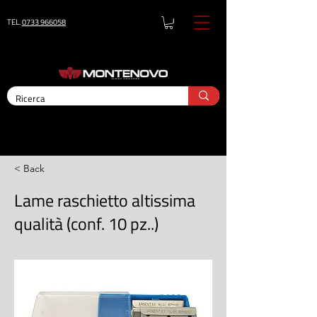
TEL.
0733 966058
< Back
Lame raschietto altissima
qualità (conf. 10 pz..)