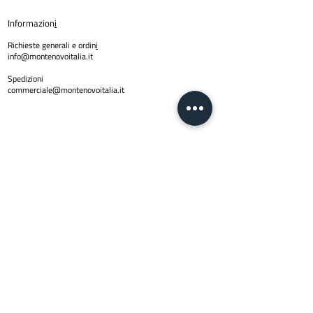
Informazion
i
Richieste generali e ordin
i
info@montenovoitalia.it
Spedizioni
commerciale@montenovoitalia.it
Policy
Privacy Policy
Copyright © 2024 Montenovo SRL | PI
01623170436
| Email
info@montenovoitalia.it
Via Montello 3 -20900 Monza (M
I)