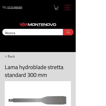
TEL.
0733 966058
< Back
Lama hydroblade stretta
standard 300 mm