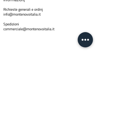
Richieste generali e ordin
i
info@montenovoitalia.it
Spedizioni
commerciale@montenovoitalia.it
Policy
Privacy Policy
Copyright © 2024 Montenovo SRL | PI
01623170436
| Email
info@montenovoitalia.it
Via Montello 3 -20900 Monza (M
I)
Lun - Ven: