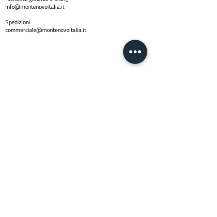
info@montenovoitalia.it
Spedizioni
commerciale@montenovoitalia.it
Policy
Privacy Policy
Copyright © 2024 Montenovo SRL | PI
01623170436
| Email
info@montenovoitalia.it
Via Montello 3 -20900 Monza (M
I)
Lun - Ven:
8:30 - 13:00 | 14:30 - 17:3
0