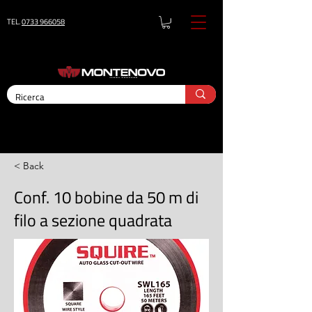
TEL.
0733 966058
< Back
Conf. 10 bobine da 50 m di
filo a sezione quadrata