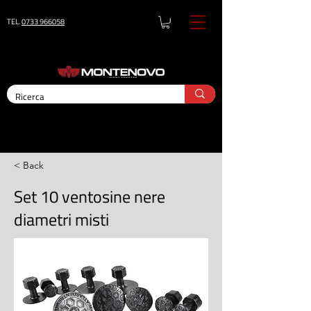
TEL.
0733 966058
< Back
Set 10 ventosine nere
diametri misti