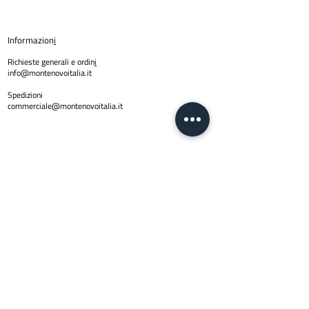
Informazion
i
Richieste generali e ordin
i
info@montenovoitalia.it
Spedizioni
commerciale@montenovoitalia.it
Policy
Privacy Policy
Copyright © 2024 Montenovo SRL | PI
01623170436
| Email
info@montenovoitalia.it
Via Montello 3 -20900 Monza (M
I)