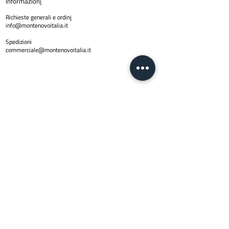
Informazion
i
Richieste generali e ordin
i
info@montenovoitalia.it
Spedizioni
commerciale@montenovoitalia.it
Policy
Privacy Policy
Copyright © 2024 Montenovo SRL | PI
01623170436
| Email
info@montenovoitalia.it
Via Montello 3 -20900 Monza (M
I)
Lun - Ven: