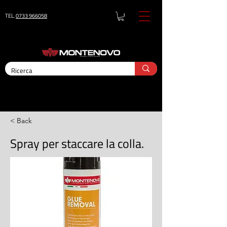
TEL.
0733 966058
< Back
Spray per staccare la colla.