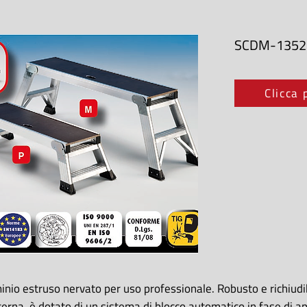
SCDM-1352
Clicca 
minio estruso nervato per uso professionale. Robusto e richiudi
erna, è dotato di un sistema di blocco automatico in fase di ap