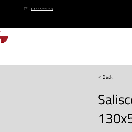
TEL.
0733 966058
HOME
< Back
Salisc
130x