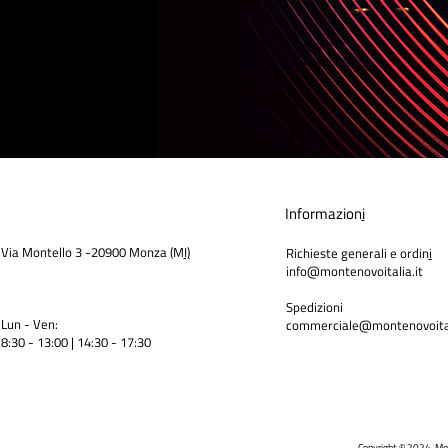
Informazion
i
Via Montello 3 -20900 Monza (M
I)
Richieste generali e ordin
i
info@montenovoitalia.it
Spedizioni
Lun - Ven:
commerciale@montenovoital
8:30 - 13:00 | 14:30 - 17:3
0
Copyright © 2024 Mo