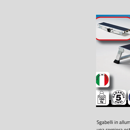
Sgabelli in allu
una cerniera est