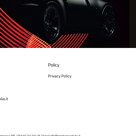
Policy
Privacy Policy
ia.it
ntenovo SRL | PI 01623170436 | Email
info@montenovoitalia.it