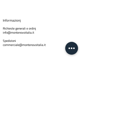
Informazion
i
Richieste generali e ordin
i
info@montenovoitalia.it
Spedizioni
commerciale@montenovoitalia.it
Policy
Privacy Policy
Copyright © 2024 Montenovo SRL | PI
01623170436
| Email
info@montenovoitalia.it
Via Montello 3 -20900 Monza (M
I)