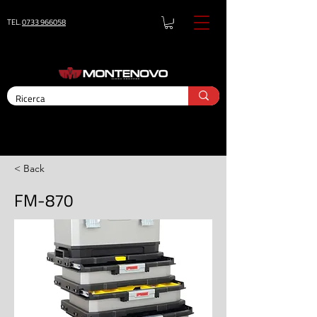
TEL.
0733 966058
< Back
FM-870