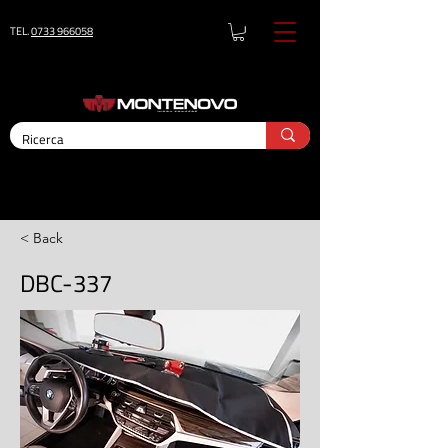
TEL.
0733 966058
< Back
DBC-337