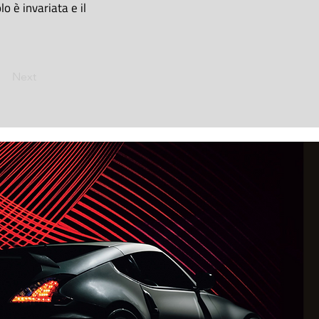
o è invariata e il
Next