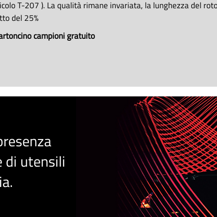
icolo T-207 ). La qualità rimane invariata, la lunghezza del rotol
tto del 25%
 cartoncino campioni gratuito
 presenza
 di utensili
i
a
.