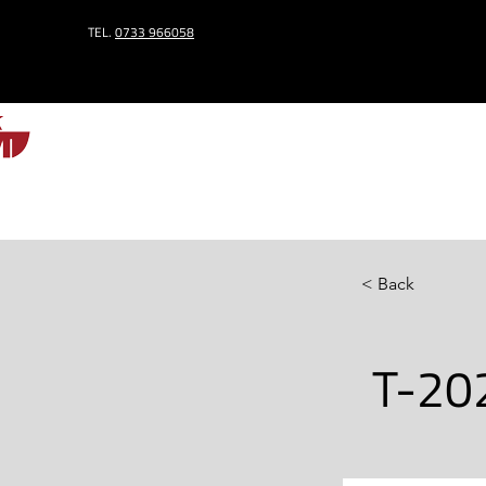
TEL.
0733 966058
HOME
< Back
T-20