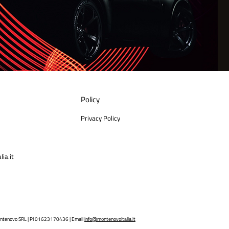
Policy
Privacy Policy
ia.it
ntenovo SRL | PI 01623170436 | Email
info@montenovoitalia.it