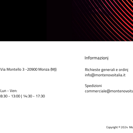
Informazion
i
Via Montello 3 -20900 Monza (M
I)
Richieste generali e ordin
i
info@montenovoitalia.it
Spedizioni
Lun - Ven:
commerciale@montenovoital
8:30 - 13:00 | 14:30 - 17:3
0
Copyright © 2024 Mo