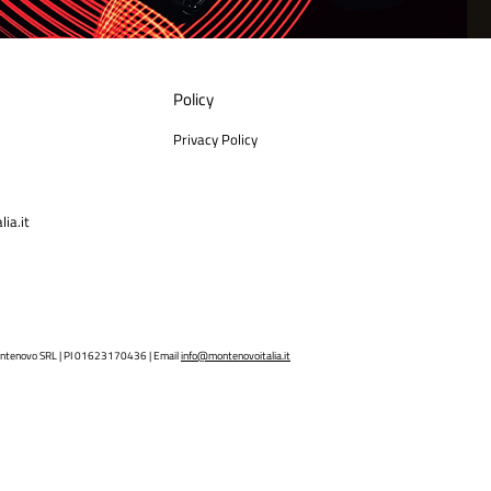
Policy
Privacy Policy
ia.it
ntenovo SRL | PI 01623170436 | Email
info@montenovoitalia.it