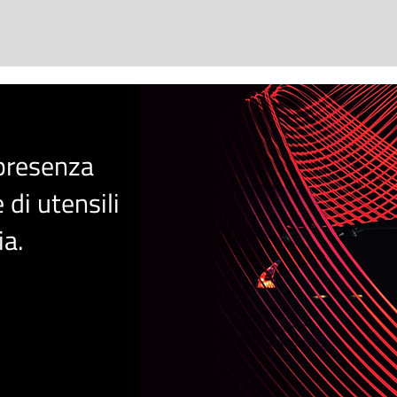
 presenza
 di utensili
i
a
.