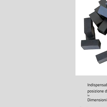
Indispensab
posizione d
\n
Dimension