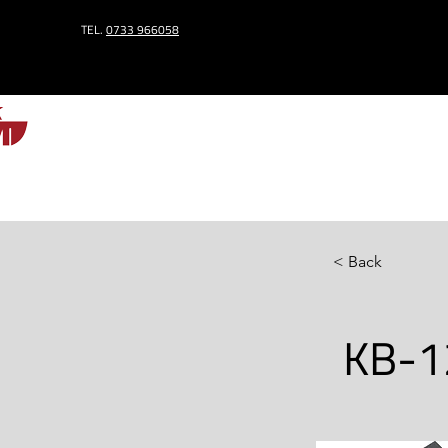
TEL.
0733 966058
HOME
< Back
KB-1