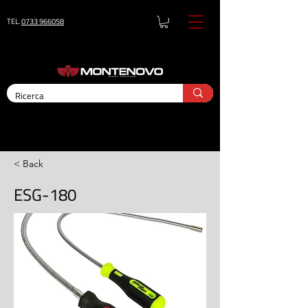
TEL.
0733 966058
< Back
ESG-180