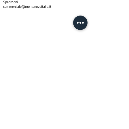
Spedizioni
commerciale@montenovoitalia.it
Policy
Privacy Policy
Copyright © 2024 Montenovo SRL | PI
01623170436
| Email
info@montenovoitalia.it
Via Montello 3 -20900 Monza (M
I)
Lun - Ven:
8:30 - 13:00 | 14:30 - 17:3
0