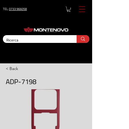
TEL.
0733 966058
< Back
ADP-7198