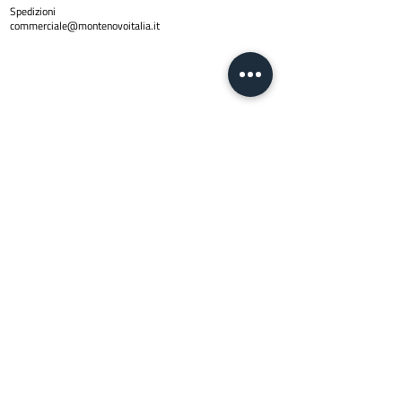
Spedizioni
commerciale@montenovoitalia.it
Policy
Privacy Policy
Copyright © 2024 Montenovo SRL | PI
01623170436
| Email
info@montenovoitalia.it
Via Montello 3 -20900 Monza (M
I)
Lun - Ven:
8:30 - 13:00 | 14:30 - 17:3
0