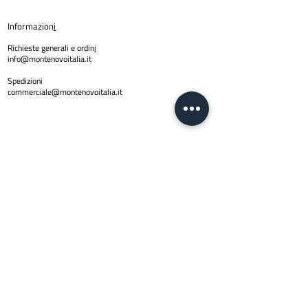
Informazion
i
Richieste generali e ordin
i
info@montenovoitalia.it
Spedizioni
commerciale@montenovoitalia.it
Policy
Privacy Policy
Copyright © 2024 Montenovo SRL | PI
01623170436
| Email
info@montenovoitalia.it
Via Montello 3 -20900 Monza (M
I)